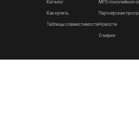
Каталог
MPS-покопийное о
Как купить
Партнёрская прог
Таблицы совместимости
Новости
О марке