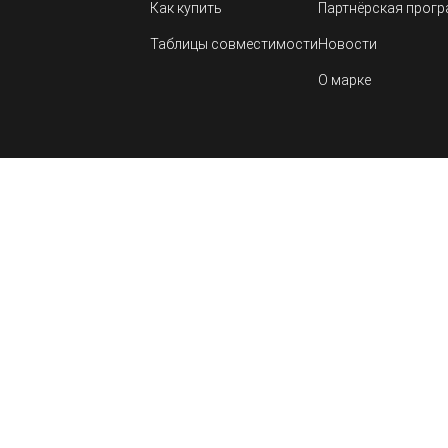
Как купить
Партнёрская прог
Таблицы совместимости
Новости
О марке