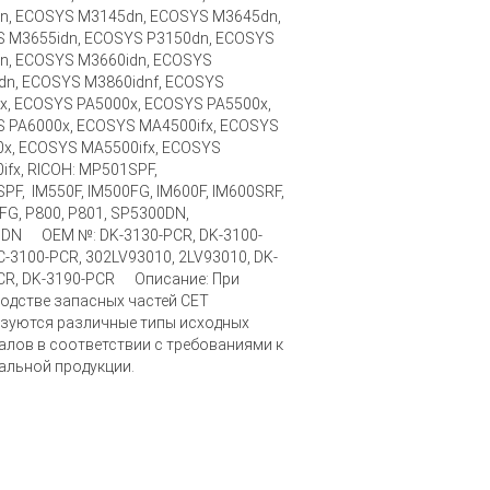
n, ECOSYS M3145dn, ECOSYS M3645dn,
 M3655idn, ECOSYS P3150dn, ECOSYS
n, ECOSYS M3660idn, ECOSYS
dn, ECOSYS M3860idnf, ECOSYS
x, ECOSYS PA5000x, ECOSYS PA5500x,
 PA6000x, ECOSYS MA4500ifx, ECOSYS
x, ECOSYS MA5500ifx, ECOSYS
ifx, RICOH: MP501SPF,
PF, IM550F, IM500FG, IM600F, IM600SRF,
FG, P800, P801, SP5300DN,
DN OEM №: DK-3130-PCR, DK-3100-
C-3100-PCR, 302LV93010, 2LV93010, DK-
CR, DK-3190-PCR Описание: При
одстве запасных частей CET
зуются различные типы исходных
алов в соответствии с требованиями к
альной продукции.