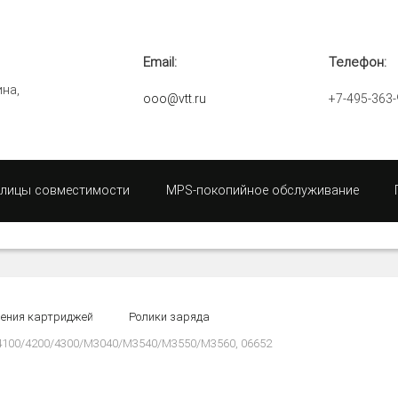
Email:
Телефон:
ина,
ooo@vtt.ru
+7-495-363-
блицы совместимости
MPS-покопийное обслуживание
ления картриджей
Ролики заряда
0/4100/4200/4300/M3040/M3540/M3550/M3560, 06652