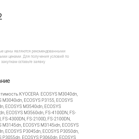
2
ые цены являются рекомендованными
ыми ценами. Для получения условий по
 закупкам
оставьте заявку
ание
тимость:KYOCERA: ECOSYS M3040dn,
 M3040idn, ECOSYS P3155, ECOSYS
n, ECOSYS M3540idn, ECOSYS
dn, ECOSYS M3560idn, FS-4100DN, FS-
, FS-4300DN, FS-2100D, FS-2100DN,
 M3145dn, ECOSYS M3145idn, ECOSYS
n, ECOSYS P3045dn, ECOSYS P3050dn,
 P3055dn, ECOSYS P3060dn, ECOSYS