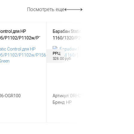
Посмотреть еще
Control для HP
Барабан Static Control для HP LJ
05/P1102/P1102w/P1566/P1606w,
1160/1320/P2015, Green
РРЦ
328.00 руб.
06-OGR100
Артикул:
DRH2015-ORG100
Бренд:
HP