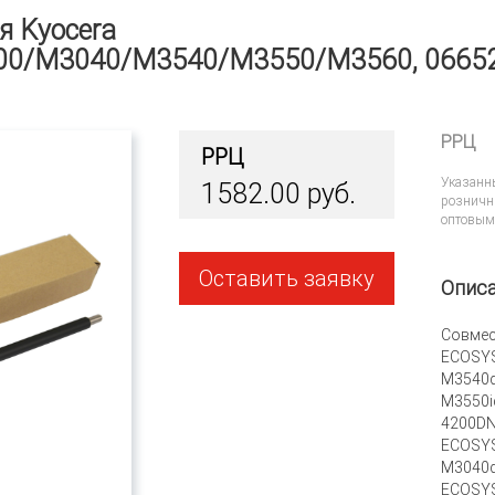
я Kyocera
300/M3040/M3540/M3550/M3560, 0665
РРЦ
РРЦ
Указанн
1582.00 руб.
розничн
оптовым
Оставить заявку
Опис
Совмес
ECOSYS
M3540d
M3550i
4200DN
ECOSYS
M3040d
ECOSYS