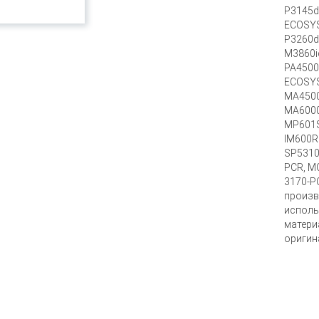
P3145d
ECOSYS
P3260d
M3860i
PA4500
ECOSYS
MA4500
MA6000
MP601S
IM600R
SP5310
PCR, M
3170-P
произв
исполь
матери
оригин