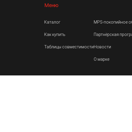
Меню
Каталог
MPS-покопийное о
Как купить
Партнёрская прог
Таблицы совместимости
Новости
О марке