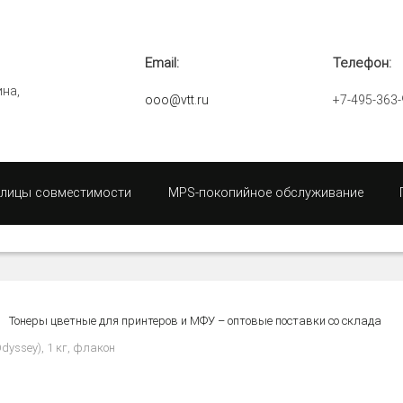
Email:
Телефон:
ина,
ooo@vtt.ru
+7-495-363-
блицы совместимости
MPS-покопийное обслуживание
Тонеры цветные для принтеров и МФУ – оптовые поставки со склада
Odyssey), 1 кг, флакон