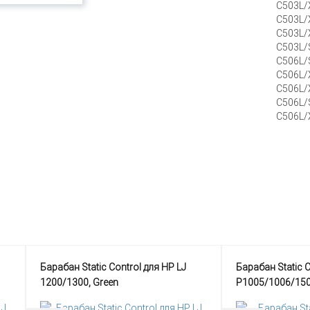
C503L/X
C503L/
C503L/X
C503L/
C506L/
C506L/X
C506L/X
C506L/
C506L/X
Барабан Static Control для HP LJ
Барабан Static 
1200/1300, Green
P1005/1006/15
Green