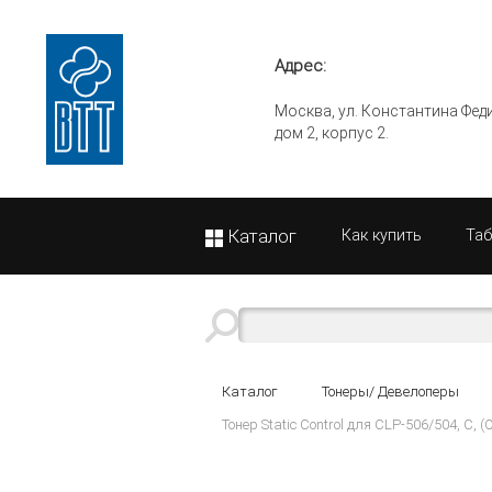
Адрес:
Москва, ул. Константина Фед
дом 2, корпус 2.
Каталог
Как купить
Та
Каталог
Тонеры/ Девелоперы
Тонер Static Control для CLP-506/504, C, (