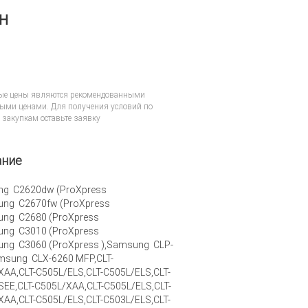
он
ые цены являются рекомендованными
ыми ценами. Для получения условий по
 закупкам
оставьте заявку
ание
g C2620dw (ProXpress
ung C2670fw (ProXpress
ung C2680 (ProXpress
ung C3010 (ProXpress
ung C3060 (ProXpress ),Samsung CLP-
msung CLX-6260 MFP,CLT-
XAA,CLT-C505L/ELS,CLT-C505L/ELS,CLT-
SEE,CLT-C505L/XAA,CLT-C505L/ELS,CLT-
XAA,CLT-C505L/ELS,CLT-C503L/ELS,CLT-