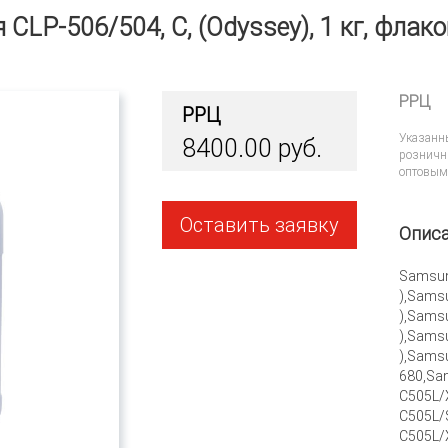
я CLP-506/504, C, (Odyssey), 1 кг, флак
РРЦ
РРЦ
Указанн
8400.00 руб.
розничн
оптовым
Оставить заявку
Опис
Samsun
),Sams
),Sams
),Sams
),Sams
680,Sa
C505L/
C505L/
C505L/