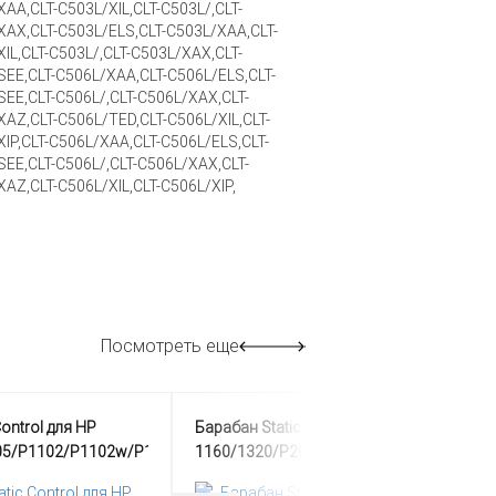
AA,CLT-C503L/XIL,CLT-C503L/,CLT-
XAX,CLT-C503L/ELS,CLT-C503L/XAA,CLT-
IL,CLT-C503L/,CLT-C503L/XAX,CLT-
SEE,CLT-C506L/XAA,CLT-C506L/ELS,CLT-
SEE,CLT-C506L/,CLT-C506L/XAX,CLT-
AZ,CLT-C506L/TED,CLT-C506L/XIL,CLT-
IP,CLT-C506L/XAA,CLT-C506L/ELS,CLT-
SEE,CLT-C506L/,CLT-C506L/XAX,CLT-
AZ,CLT-C506L/XIL,CLT-C506L/XIP,
Посмотреть еще
Control для HP
Барабан Static Control для HP LJ
05/P1102/P1102w/P1566/P1606w,
1160/1320/P2015, Green