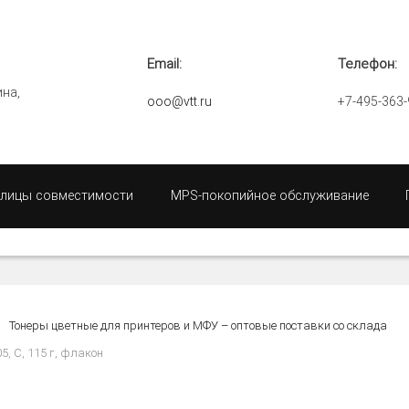
Email:
Телефон:
ина,
ooo@vtt.ru
+7-495-363-
блицы совместимости
MPS-покопийное обслуживание
Тонеры цветные для принтеров и МФУ – оптовые поставки со склада
5, C, 115 г, флакон