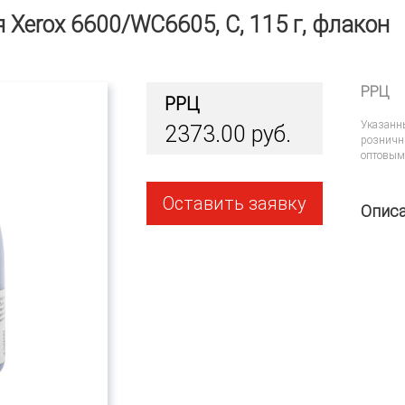
ля Xerox 6600/WC6605, C, 115 г, флакон
РРЦ
РРЦ
Указанн
2373.00 руб.
розничн
оптовым
Оставить заявку
Опис