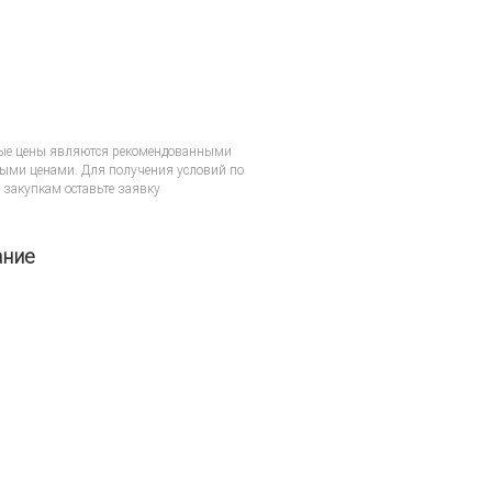
ые цены являются рекомендованными
ыми ценами. Для получения условий по
 закупкам
оставьте заявку
ание