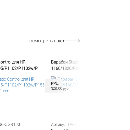
Посмотреть еще
Control для HP
Барабан Static Control для HP LJ
05/P1102/P1102w/P1566/P1606w,
1160/1320/P2015, Green
РРЦ
328.00 руб.
06-OGR100
Артикул:
DRH2015-ORG100